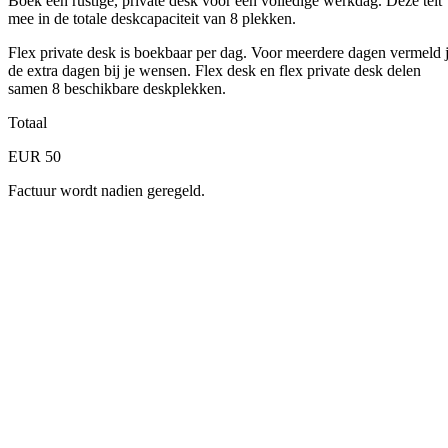
Boek een rustige, private desk voor een volledige werkdag. Deze telt
mee in de totale deskcapaciteit van 8 plekken.
Flex private desk is boekbaar per dag. Voor meerdere dagen vermeld 
de extra dagen bij je wensen. Flex desk en flex private desk delen
samen 8 beschikbare deskplekken.
Totaal
EUR 50
Factuur wordt nadien geregeld.
Stap 1
Selecteer een datum
Flex private desk is boekbaar per dag. Voor meerdere dagen verme
de extra dagen bij je wensen. Flex desk en flex private desk delen
samen 8 beschikbare deskplekken.