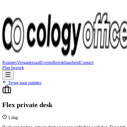
Ruimtes
Vergaderzaal
Events
Bereikbaarheid
Contact
Plan bezoek
Terug naar ruimtes
Flex private desk
1 dag