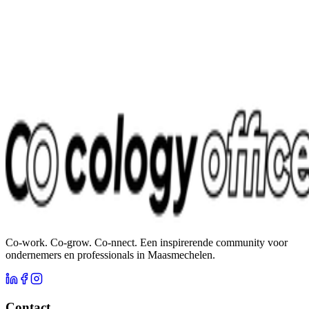
Ma
Di
Wo
Do
Vr
Za
Zo
Co-work. Co-grow. Co-nnect. Een inspirerende community voor
ondernemers en professionals in Maasmechelen.
Contact