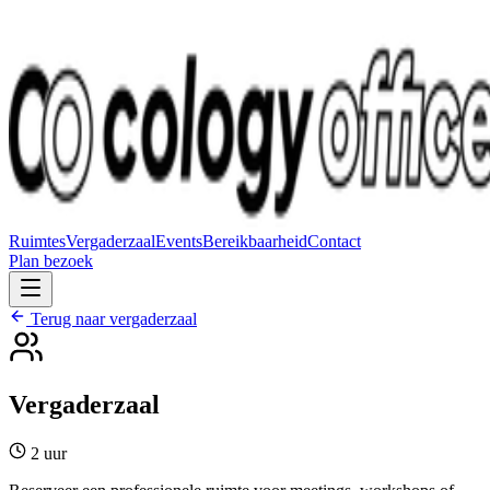
Ruimtes
Vergaderzaal
Events
Bereikbaarheid
Contact
Plan bezoek
Terug naar vergaderzaal
Vergaderzaal
2 uur