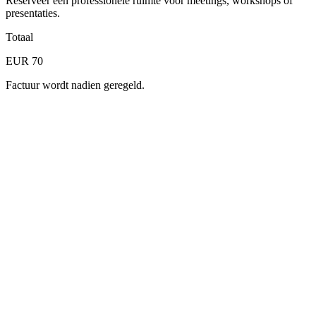
Reserveer een professionele ruimte voor meetings, workshops of
presentaties.
Totaal
EUR 70
Factuur wordt nadien geregeld.
Stap 1
Selecteer een datum
Ma
Di
Wo
Do
Vr
Za
Zo