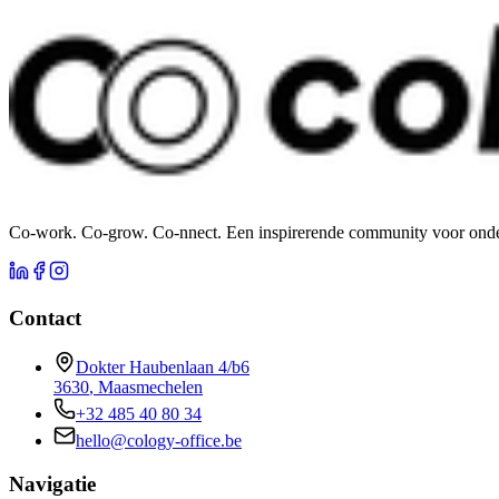
Co-work. Co-grow. Co-nnect. Een inspirerende community voor onde
Contact
Dokter Haubenlaan 4/b6
3630
,
Maasmechelen
+32 485 40 80 34
hello@cology-office.be
Navigatie